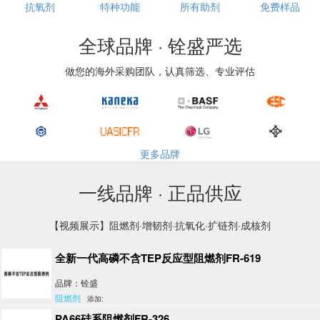
抗氧剂
特种功能
所有助剂
免费样品
全球品牌 · 铨盛严选
做您的海外采购团队，认真筛选、专业评估
更多品牌
一线品牌 · 正品供应
【视频展示】阻燃剂·增韧剂·抗氧化·扩链剂·成核剂
全新一代高磷不含TEP反应型阻燃剂FR-619
品牌：铨盛
阻燃剂
添加:
PA66硅系阻燃剂FR-326