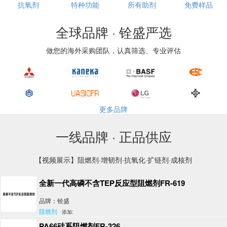
抗氧剂
特种功能
所有助剂
免费样品
全球品牌 · 铨盛严选
做您的海外采购团队，认真筛选、专业评估
更多品牌
一线品牌 · 正品供应
【视频展示】阻燃剂·增韧剂·抗氧化·扩链剂·成核剂
全新一代高磷不含TEP反应型阻燃剂FR-619
品牌：铨盛
阻燃剂
添加:
PA66硅系阻燃剂FR-326