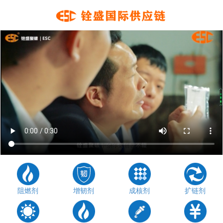
阻燃剂
增韧剂
成核剂
扩链剂