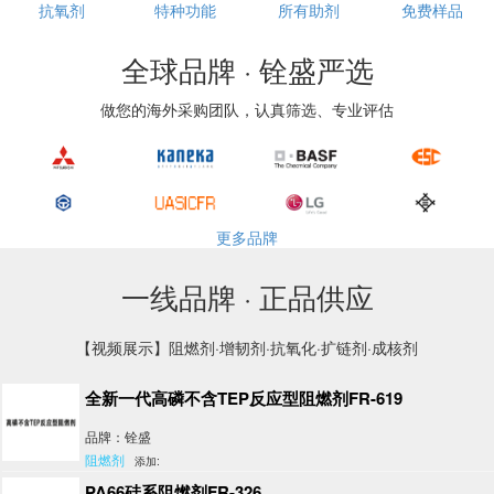
抗氧剂
特种功能
所有助剂
免费样品
全球品牌 · 铨盛严选
做您的海外采购团队，认真筛选、专业评估
更多品牌
一线品牌 · 正品供应
【视频展示】阻燃剂·增韧剂·抗氧化·扩链剂·成核剂
全新一代高磷不含TEP反应型阻燃剂FR-619
品牌：铨盛
阻燃剂
添加:
PA66硅系阻燃剂FR-326