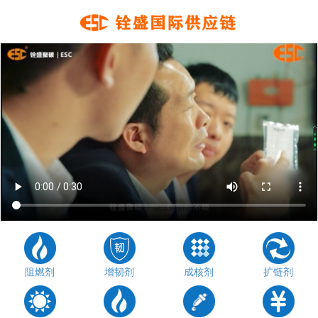
阻燃剂
增韧剂
成核剂
扩链剂